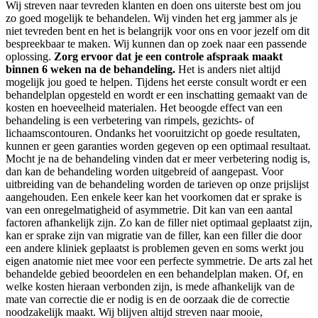
Wij streven naar tevreden klanten en doen ons uiterste best om jou
zo goed mogelijk te behandelen. Wij vinden het erg jammer als je
niet tevreden bent en het is belangrijk voor ons en voor jezelf om dit
bespreekbaar te maken. Wij kunnen dan op zoek naar een passende
oplossing.
Zorg ervoor dat je een controle afspraak maakt
binnen 6 weken na de behandeling.
Het is anders niet altijd
mogelijk jou goed te helpen. Tijdens het eerste consult wordt er een
behandelplan opgesteld en wordt er een inschatting gemaakt van de
kosten en hoeveelheid materialen. Het beoogde effect van een
behandeling is een verbetering van rimpels, gezichts- of
lichaamscontouren. Ondanks het vooruitzicht op goede resultaten,
kunnen er geen garanties worden gegeven op een optimaal resultaat.
Mocht je na de behandeling vinden dat er meer verbetering nodig is,
dan kan de behandeling worden uitgebreid of aangepast. Voor
uitbreiding van de behandeling worden de tarieven op onze prijslijst
aangehouden. Een enkele keer kan het voorkomen dat er sprake is
van een onregelmatigheid of asymmetrie. Dit kan van een aantal
factoren afhankelijk zijn. Zo kan de filler niet optimaal geplaatst zijn,
kan er sprake zijn van migratie van de filler, kan een filler die door
een andere kliniek geplaatst is problemen geven en soms werkt jou
eigen anatomie niet mee voor een perfecte symmetrie. De arts zal het
behandelde gebied beoordelen en een behandelplan maken. Of, en
welke kosten hieraan verbonden zijn, is mede afhankelijk van de
mate van correctie die er nodig is en de oorzaak die de correctie
noodzakelijk maakt. Wij blijven altijd streven naar mooie,