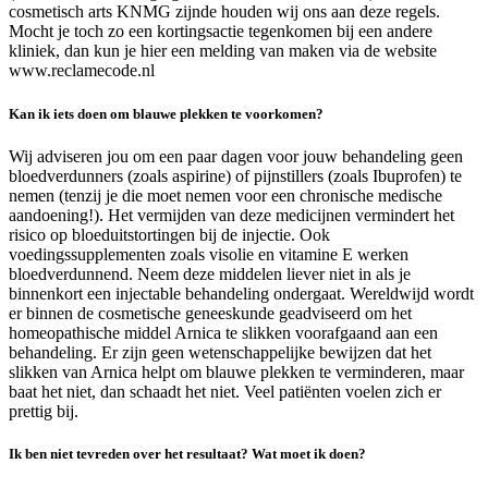
cosmetisch arts KNMG zijnde houden wij ons aan deze regels.
Mocht je toch zo een kortingsactie tegenkomen bij een andere
kliniek, dan kun je hier een melding van maken via de website
www.reclamecode.nl
Kan ik iets doen om blauwe plekken te voorkomen?
Wij adviseren jou om een paar dagen voor jouw behandeling geen
bloedverdunners (zoals aspirine) of pijnstillers (zoals Ibuprofen) te
nemen (tenzij je die moet nemen voor een chronische medische
aandoening!). Het vermijden van deze medicijnen vermindert het
risico op bloeduitstortingen bij de injectie. Ook
voedingssupplementen zoals visolie en vitamine E werken
bloedverdunnend. Neem deze middelen liever niet in als je
binnenkort een injectable behandeling ondergaat. Wereldwijd wordt
er binnen de cosmetische geneeskunde geadviseerd om het
homeopathische middel Arnica te slikken voorafgaand aan een
behandeling. Er zijn geen wetenschappelijke bewijzen dat het
slikken van Arnica helpt om blauwe plekken te verminderen, maar
baat het niet, dan schaadt het niet. Veel patiënten voelen zich er
prettig bij.
Ik ben niet tevreden over het resultaat? Wat moet ik doen?