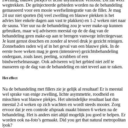
wegtrekken. De geïnjecteerde gebieden worden na de behandeling
gemasseerd voor een mooie weefselintegratie van de filler. Je mag
24 uur niet sporten (bij veel zwelling en blauwe plekken is het
advies hier enkele dagen aan vast te plakken) en 1-2 weken niet naar
de sauna. Vier uur na de behandeling zou je weer make-up kunnen
gebruiken, maar wij adviseren meestal op de de dag van de
behandeling geen make-up aan te brengen vanwege infectiegevaar.
Je kunt gerust douchen en zonder al teveel druk je gezicht reinigen.
Zonnebaden raden wij af in het geval van een blauwe plek. In de
eerste twee weken mag je geen (intensieve) gezichtsbehandeling
ondergaan, zoals laser, peeling, scrubben of een
bindweefselmassage. Ook adviseren wij het gebied niet zelf te
masseren op de dag van de behandeling en niet teveel aan te raken.
Het effect
Na de behandeling met fillers zie je gelijk al resultaat! Er is meestal
wel sprake van enige zwelling, lichte asymmetrie, roodheid en
misschien wat blauwe plekjes. Het uiteindelijke resultaat laat dus
meestal 2-4 weken op zich wachten en wordt steeds mooier. Zorg
ervoor dat je een controle afspraak maakt binnen 6 weken na de
behandeling. Het is anders niet altijd mogelijk jou goed te helpen. Er
worden ook na-foto’s gemaakt. Did you get that natural metropolitan
look?