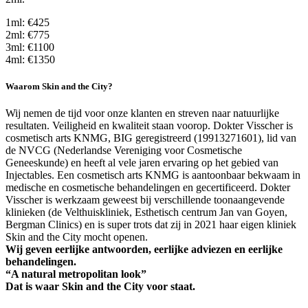
1ml: €425
2ml: €775
3ml: €1100
4ml: €1350
Waarom Skin and the City?
Wij nemen de tijd voor onze klanten en streven naar natuurlijke
resultaten. Veiligheid en kwaliteit staan voorop. Dokter Visscher is
cosmetisch arts KNMG, BIG geregistreerd (19913271601), lid van
de NVCG (Nederlandse Vereniging voor Cosmetische
Geneeskunde) en heeft al vele jaren ervaring op het gebied van
Injectables. Een cosmetisch arts KNMG is aantoonbaar bekwaam in
medische en cosmetische behandelingen en gecertificeerd. Dokter
Visscher is werkzaam geweest bij verschillende toonaangevende
klinieken (de Velthuiskliniek, Esthetisch centrum Jan van Goyen,
Bergman Clinics) en is super trots dat zij in 2021 haar eigen kliniek
Skin and the City mocht openen.
Wij geven eerlijke antwoorden, eerlijke adviezen en eerlijke
behandelingen.
“A natural metropolitan look”
Dat is waar Skin and the City voor staat.