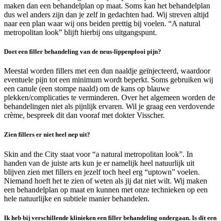
maken dan een behandelplan op
maat. Soms kan het behandelplan
dus wel anders zijn dan je zelf in gedachten had. Wij streven
altijd
naar een plan waar wij ons beiden prettig bij voelen.
“A natural
metropolitan look”
blijft
hierbij ons uitgangspunt.
Doet een filler behandeling van de neus-lippenplooi pijn?
Meestal worden fillers met een dun naaldje geïnjecteerd, waardoor
eventuele pijn tot een minimum wordt beperkt. Soms gebruiken wij
een canule (een stompe naald) om de kans op blauwe
plekken/complicaties te verminderen. Over het algemeen worden de
behandelingen niet als pijnlijk ervaren. Wil je graag een verdovende
crème, bespreek dit dan vooraf met dokter Visscher.
Zien fillers er niet heel nep uit?
Skin and the City staat voor “a natural metropolitan look”. In
handen van de juiste arts kun je er namelijk heel natuurlijk uit
blijven zien met fillers en jezelf toch heel erg “uptown” voelen.
Niemand hoeft het te zien of weten als jij dat niet wilt. Wij maken
een behandelplan op maat en kunnen met onze technieken op een
hele natuurlijke en subtiele manier behandelen.
Ik heb bij verschillende klinieken een filler behandeling ondergaan. Is dit een