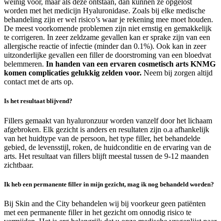
weinig voor, maar als deze ontstaan, dan kunnen ze opgelost
worden met het medicijn Hyaluronidase. Zoals bij elke medische
behandeling zijn er wel risico’s waar je rekening mee moet houden.
De meest voorkomende problemen zijn niet ernstig en gemakkelijk
te corrigeren. In zeer zeldzame gevallen kan er sprake zijn van een
allergische reactie of infectie (minder dan 0.1%). Ook kan in zeer
uitzonderlijke gevallen een filler de doorstroming van een bloedvat
belemmeren.
In handen van een ervaren cosmetisch arts KNMG
komen complicaties gelukkig zelden voor.
Neem bij zorgen altijd
contact met de arts op.
Is het resultaat blijvend?
Fillers gemaakt van hyaluronzuur worden vanzelf door het lichaam
afgebroken. Elk gezicht is anders en resultaten zijn o.a afhankelijk
van het huidtype van de persoon, het type filler, het behandelde
gebied, de levensstijl, roken, de huidconditie en de ervaring van de
arts. Het resultaat van fillers blijft meestal tussen de 9-12 maanden
zichtbaar.
Ik heb een permanente filler in mijn gezicht, mag ik nog behandeld worden?
Bij Skin and the City behandelen wij bij voorkeur geen patiënten
met een permanente filler in het gezicht om onnodig risico te