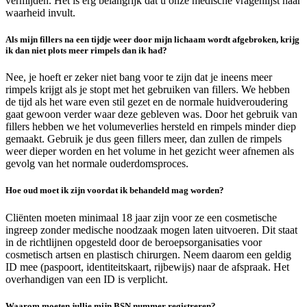
vermijden. Het is erg belangrijk dat u onze medische vragenlijst naar
waarheid invult.
Als mijn fillers na een tijdje weer door mijn lichaam wordt afgebroken, krijg
ik dan niet plots meer rimpels dan ik had?
Nee, je hoeft er zeker niet bang voor te zijn dat je ineens meer
rimpels krijgt als je stopt met het gebruiken van fillers. We hebben
de tijd als het ware even stil gezet en de normale huidveroudering
gaat gewoon verder waar deze gebleven was. Door het gebruik van
fillers hebben we het volumeverlies hersteld en rimpels minder diep
gemaakt. Gebruik je dus geen fillers meer, dan zullen de rimpels
weer dieper worden en het volume in het gezicht weer afnemen als
gevolg van het normale ouderdomsproces.
Hoe oud moet ik zijn voordat ik behandeld mag worden?
Cliënten moeten minimaal 18 jaar zijn voor ze een cosmetische
ingreep zonder medische noodzaak mogen laten uitvoeren. Dit staat
in de richtlijnen opgesteld door de beroepsorganisaties voor
cosmetisch artsen en plastisch chirurgen. Neem daarom een geldig
ID mee (paspoort, identiteitskaart, rijbewijs) naar de afspraak. Het
overhandigen van een ID is verplicht.
Waarom moeten jullie mijn BSN nummer registreren?