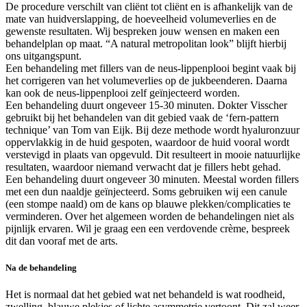
De procedure verschilt van cliënt tot cliënt en is afhankelijk van de
mate van huidverslapping, de hoeveelheid volumeverlies en de
gewenste resultaten. Wij bespreken jouw wensen en maken een
behandelplan op maat. “A natural metropolitan look” blijft hierbij
ons uitgangspunt.
Een behandeling met fillers van de neus-lippenplooi begint vaak bij
het corrigeren van het volumeverlies op de jukbeenderen. Daarna
kan ook de neus-lippenplooi zelf geïnjecteerd worden.
Een behandeling duurt ongeveer 15-30 minuten. Dokter Visscher
gebruikt bij het behandelen van dit gebied vaak de ‘fern-pattern
technique’ van Tom van Eijk. Bij deze methode wordt hyaluronzuur
oppervlakkig in de huid gespoten, waardoor de huid vooral wordt
verstevigd in plaats van opgevuld. Dit resulteert in mooie natuurlijke
resultaten, waardoor niemand verwacht dat je fillers hebt gehad.
Een behandeling duurt ongeveer 30 minuten. Meestal worden fillers
met een dun naaldje geïnjecteerd. Soms gebruiken wij een canule
(een stompe naald) om de kans op blauwe plekken/complicaties te
verminderen. Over het algemeen worden de behandelingen niet als
pijnlijk ervaren. Wil je graag een een verdovende crème, bespreek
dit dan vooraf met de arts.
Na de behandeling
Het is normaal dat het gebied wat net behandeld is wat roodheid,
zwelling, blauwe plekjes of lichte asymmetrie vertoont. Dit zal weer