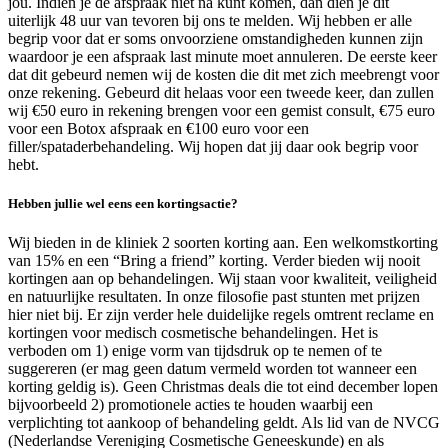
jou. Indien je de afspraak niet na kunt komen, dan dien je dit
uiterlijk 48 uur van tevoren bij ons te melden. Wij hebben er alle
begrip voor dat er soms onvoorziene omstandigheden kunnen zijn
waardoor je een afspraak last minute moet annuleren. De eerste keer
dat dit gebeurd nemen wij de kosten die dit met zich meebrengt voor
onze rekening. Gebeurd dit helaas voor een tweede keer, dan zullen
wij €50 euro in rekening brengen voor een gemist consult, €75 euro
voor een Botox afspraak en €100 euro voor een
filler/spataderbehandeling. Wij hopen dat jij daar ook begrip voor
hebt.
Hebben jullie wel eens een kortingsactie?
Wij bieden in de kliniek 2 soorten korting aan. Een welkomstkorting
van 15% en een “Bring a friend” korting. Verder bieden wij nooit
kortingen aan op behandelingen. Wij staan voor kwaliteit, veiligheid
en natuurlijke resultaten. In onze filosofie past stunten met prijzen
hier niet bij. Er zijn verder hele duidelijke regels omtrent reclame en
kortingen voor medisch cosmetische behandelingen. Het is
verboden om 1) enige vorm van tijdsdruk op te nemen of te
suggereren (er mag geen datum vermeld worden tot wanneer een
korting geldig is). Geen Christmas deals die tot eind december lopen
bijvoorbeeld 2) promotionele acties te houden waarbij een
verplichting tot aankoop of behandeling geldt. Als lid van de NVCG
(Nederlandse Vereniging Cosmetische Geneeskunde) en als