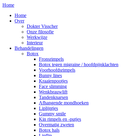
Home
Home
Over
Dokter Visscher
Onze filosofie
Werkwijze
Interieur
Behandelingen
Botox
Fronsrimpels
Botox tegen migraine / hoofdpijnklachten
Voorhoofdsrimpels
Bunny lines
Kraaienpootjes
Face slimming
Wenkbrauwlift
Tandenknarsen
Afhangende mondhoeken
Liplijntjes
Gummy smile
Kin rimpels en -putjes
Overmatig zweten
Botox hals
Lipflip