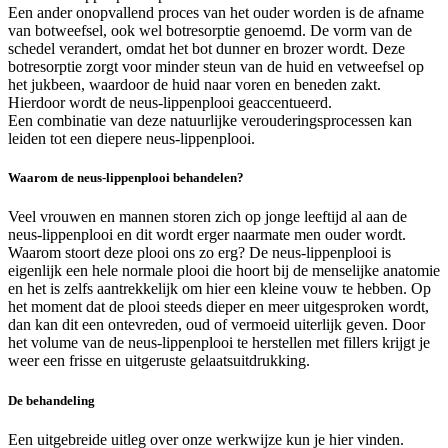
Een ander onopvallend proces van het ouder worden is de afname
van botweefsel, ook wel botresorptie genoemd. De vorm van de
schedel verandert, omdat het bot dunner en brozer wordt. Deze
botresorptie zorgt voor minder steun van de huid en vetweefsel op
het jukbeen, waardoor de huid naar voren en beneden zakt.
Hierdoor wordt de neus-lippenplooi geaccentueerd.
Een combinatie van deze natuurlijke verouderingsprocessen kan
leiden tot een diepere neus-lippenplooi.
Waarom de neus-lippenplooi behandelen?
Veel vrouwen en mannen storen zich op jonge leeftijd al aan de
neus-lippenplooi en dit wordt erger naarmate men ouder wordt.
Waarom stoort deze plooi ons zo erg? De neus-lippenplooi is
eigenlijk een hele normale plooi die hoort bij de menselijke anatomie
en het is zelfs aantrekkelijk om hier een kleine vouw te hebben. Op
het moment dat de plooi steeds dieper en meer uitgesproken wordt,
dan kan dit een ontevreden, oud of vermoeid uiterlijk geven. Door
het volume van de neus-lippenplooi te herstellen met fillers krijgt je
weer een frisse en uitgeruste gelaatsuitdrukking.
De behandeling
Een uitgebreide uitleg over onze werkwijze kun je hier vinden.