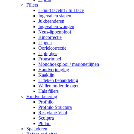
Fillers
Liquid facelift / full face
Ingevallen slapen
Jukbeenderen
Ingevallen wangen
Neus-lippenplooi
Kincorrectie
Lippen
Oorlelcorrectie
Liplijntjes
Fronsrimpel
Mondhoekplooi / marionetlijnen
Handverjonging
Kaaklijn
Litteken behandeling
Wallen onder de ogen
Hals fillers
Huidverbetering
Profhilo
Profhilo Structura
Restylane Vital
Sculptra
Philart
Spataderen